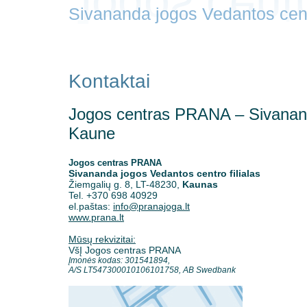
Sivananda jogos Vedantos centr
Kontaktai
Jogos centras PRANA – Sivananda
Kaune
Jogos centras PRANA
Sivananda jogos Vedantos centro filialas
Žiemgalių g. 8, LT-48230,
Kaunas
Tel. +370 698 40929
el.paštas:
info@pranajoga.lt
www.prana.lt
Mūsų rekvizitai:
VšĮ Jogos centras PRANA
Įmonės kodas: 301541894,
A/S LT547300010106101758, AB Swedbank