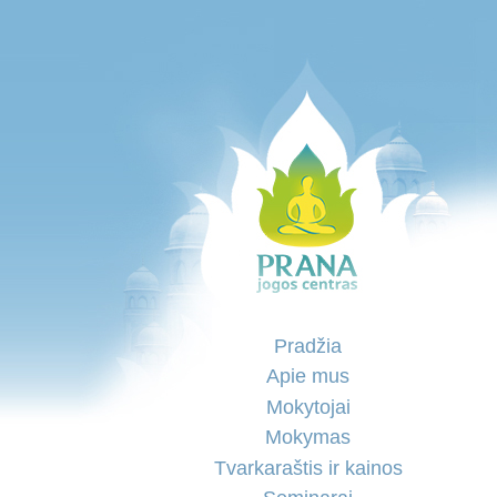
Pradžia
Apie mus
Mokytojai
Mokymas
Tvarkaraštis ir kainos