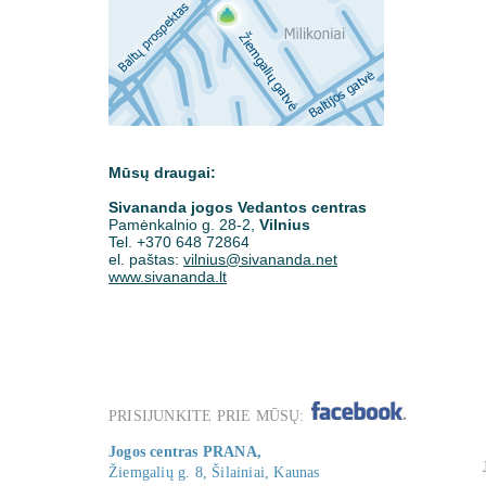
Mūsų draugai:
Sivananda jogos Vedantos centras
Pamėnkalnio g. 28-2,
Vilnius
Tel. +370 648 72864
el. paštas:
vilnius@sivananda.net
www.sivananda.lt
PRISIJUNKITE PRIE MŪSŲ:
Jogos centras PRANA,
Jūsų elektroninis paštas
*
Žiemgalių g. 8, Šilainiai, Kaunas