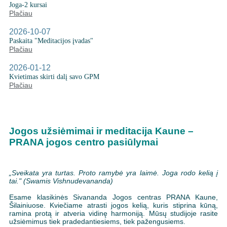
Joga-2 kursai
Plačiau
2026-10-07
Paskaita "Meditacijos įvadas"
Plačiau
2026-01-12
Kvietimas skirti dalį savo GPM
Plačiau
Jogos užsiėmimai ir meditacija Kaune –
PRANA jogos centro pasiūlymai
„Sveikata yra turtas. Proto ramybė yra laimė. Joga rodo kelią į
tai." (Swamis Vishnudevananda)
Esame klasikinės Sivananda Jogos centras PRANA Kaune,
Šilainiuose. Kviečiame atrasti jogos kelią, kuris stiprina kūną,
ramina protą ir atveria vidinę harmoniją. Mūsų studijoje rasite
užsiėmimus tiek pradedantiesiems, tiek pažengusiems.