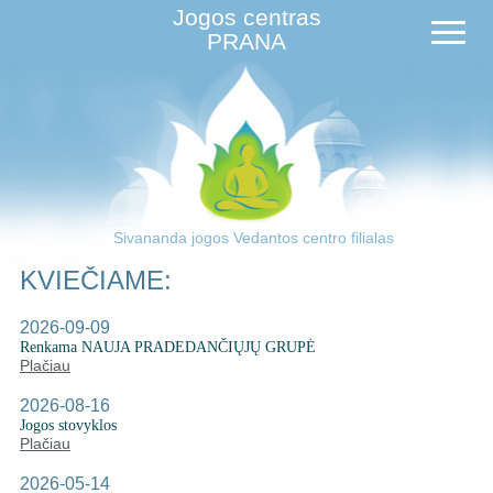
Jogos centras
PRANA
Sivananda jogos Vedantos centro filialas
KVIEČIAME:
2026-09-09
Renkama NAUJA PRADEDANČIŲJŲ GRUPĖ
Plačiau
2026-08-16
Jogos stovyklos
Plačiau
2026-05-14