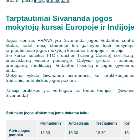
arba el. paštu
info@pranajoga.lt
.
Tarptautiniai Sivananda jogos
mokytojų kursai Europoje ir Indijoje
Jogos centras PRANA yra Sivananda jogos Vedantos centro
filialas, todėl mūsų studentai turi galimybę tęsti mokymąsi
tarptautiniuose jogos mokytojų kursuose Europoje ir Indijoje.
Šie kursai suteikia TTC (Teacher Training Course) sertifikatą,
pripažįstamą visame pasaulyje. Dalyviai gilinasi į asanas,
pranajamą, meditaciją, Vedantos filosofiją ir jogos gyvenimo
būdą.
Mokymai vyksta Sivananda ašramuose, kur praktikuojamas
tradicinis, autentiškas jogos požiūris.
„Uncija praktikos yra vertingiau už tonas teorijos." (Swamis
Sivananda)
Išsirinkite jogos užsiėmimą jums tinkamu laiku
Pirmadienis
Antradienis
Trečiadienis
Ketvirta
Atvira jogos
18:30
18:30
18:30
18:30
pamoka