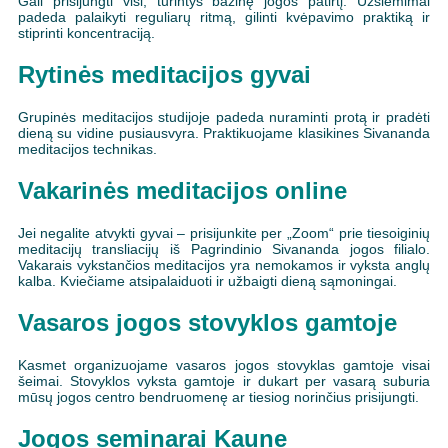
Gali prisijungti visi, turintys bazinę jogos patirtį. Užsiėmimai
padeda palaikyti reguliarų ritmą, gilinti kvėpavimo praktiką ir
stiprinti koncentraciją.
Rytinės meditacijos gyvai
Grupinės meditacijos studijoje padeda nuraminti protą ir pradėti
dieną su vidine pusiausvyra. Praktikuojame klasikines Sivananda
meditacijos technikas.
Vakarinės meditacijos online
Jei negalite atvykti gyvai – prisijunkite per „Zoom“ prie tiesoiginių
meditacijų transliacijų iš Pagrindinio Sivananda jogos filialo.
Vakarais vykstančios meditacijos yra nemokamos ir vyksta anglų
kalba. Kviečiame atsipalaiduoti ir užbaigti dieną sąmoningai.
Vasaros jogos stovyklos gamtoje
Kasmet organizuojame vasaros jogos stovyklas gamtoje visai
šeimai. Stovyklos vyksta gamtoje ir dukart per vasarą suburia
mūsų jogos centro bendruomenę ar tiesiog norinčius prisijungti.
Jogos seminarai Kaune