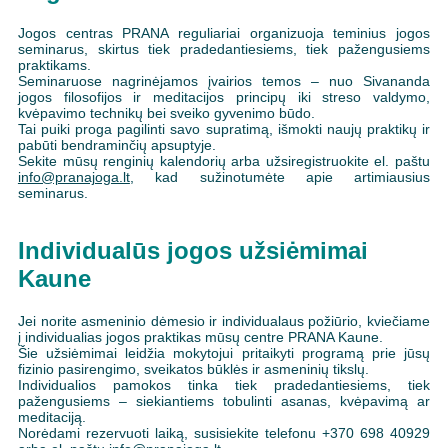
Jogos centras PRANA reguliariai organizuoja teminius jogos
seminarus, skirtus tiek pradedantiesiems, tiek pažengusiems
praktikams.
Seminaruose nagrinėjamos įvairios temos – nuo Sivananda
jogos filosofijos ir meditacijos principų iki streso valdymo,
kvėpavimo technikų bei sveiko gyvenimo būdo.
Tai puiki proga pagilinti savo supratimą, išmokti naujų praktikų ir
pabūti bendraminčių apsuptyje.
Sekite mūsų renginių kalendorių arba užsiregistruokite el. paštu
info@pranajoga.lt
, kad sužinotumėte apie artimiausius
seminarus.
Individualūs jogos užsiėmimai
Kaune
Jei norite asmeninio dėmesio ir individualaus požiūrio, kviečiame
į individualias jogos praktikas mūsų centre PRANA Kaune.
Šie užsiėmimai leidžia mokytojui pritaikyti programą prie jūsų
fizinio pasirengimo, sveikatos būklės ir asmeninių tikslų.
Individualios pamokos tinka tiek pradedantiesiems, tiek
pažengusiems – siekiantiems tobulinti asanas, kvėpavimą ar
meditaciją.
Norėdami rezervuoti laiką, susisiekite telefonu +370 698 40929