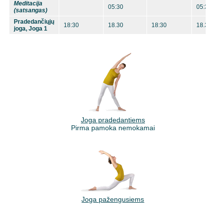
Meditacija
05:30
05:30
(satsangas)
Pradedančiųjų
18:30
18.30
18:30
18.30
joga, Joga 1
Joga pradedantiems
Pirma pamoka nemokamai
Joga pažengusiems