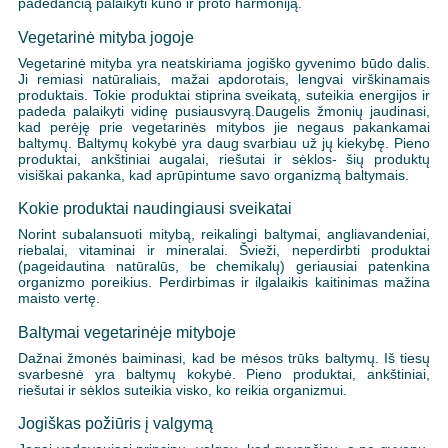
padedančią palaikyti kūno ir proto harmoniją.
Vegetarinė mityba jogoje
Vegetarinė mityba yra neatskiriama jogiško gyvenimo būdo dalis.
Ji remiasi natūraliais, mažai apdorotais, lengvai virškinamais
produktais. Tokie produktai stiprina sveikatą, suteikia energijos ir
padeda palaikyti vidinę pusiausvyrą.Daugelis žmonių jaudinasi,
kad perėję prie vegetarinės mitybos jie negaus pakankamai
baltymų. Baltymų kokybė yra daug svarbiau už jų kiekybę. Pieno
produktai, ankštiniai augalai, riešutai ir sėklos- šių produktų
visiškai pakanka, kad aprūpintume savo organizmą baltymais.
Kokie produktai naudingiausi sveikatai
Norint subalansuoti mitybą, reikalingi baltymai, angliavandeniai,
riebalai, vitaminai ir mineralai. Švieži, neperdirbti produktai
(pageidautina natūralūs, be chemikalų) geriausiai patenkina
organizmo poreikius. Perdirbimas ir ilgalaikis kaitinimas mažina
maisto vertę.
Baltymai vegetarinėje mityboje
Dažnai žmonės baiminasi, kad be mėsos trūks baltymų. Iš tiesų
svarbesnė yra baltymų kokybė. Pieno produktai, ankštiniai,
riešutai ir sėklos suteikia visko, ko reikia organizmui.
Jogiškas požiūris į valgymą