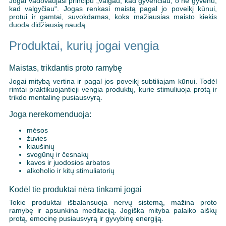
Jogai vadovaujasi principu „valgau, kad gyvenčiau, o ne gyvenu,
kad valgyčiau“. Jogas renkasi maistą pagal jo poveikį kūnui,
protui ir gamtai, suvokdamas, koks mažiausias maisto kiekis
duoda didžiausią naudą.
Produktai, kurių jogai vengia
Maistas, trikdantis proto ramybę
Jogai mitybą vertina ir pagal jos poveikį subtiliajam kūnui. Todėl
rimtai praktikuojantieji vengia produktų, kurie stimuliuoja protą ir
trikdo mentalinę pusiausvyrą.
Joga nerekomenduoja:
mėsos
žuvies
kiaušinių
svogūnų ir česnakų
kavos ir juodosios arbatos
alkoholio ir kitų stimuliatorių
Kodėl tie produktai nėra tinkami jogai
Tokie produktai išbalansuoja nervų sistemą, mažina proto
ramybę ir apsunkina meditaciją. Jogiška mityba palaiko aiškų
protą, emocinę pusiausvyrą ir gyvybinę energiją.