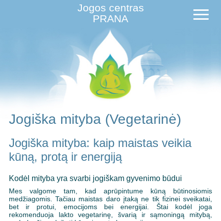
Jogos centras
PRANA
Jogiška mityba (Vegetarinė)
Jogiška mityba: kaip maistas veikia
kūną, protą ir energiją
Kodėl mityba yra svarbi jogiškam gyvenimo būdui
Mes valgome tam, kad aprūpintume kūną būtinosiomis
medžiagomis. Tačiau maistas daro įtaką ne tik fizinei sveikatai,
bet ir protui, emocijoms bei energijai. Štai kodėl joga
rekomenduoja lakto vegetarinę, švarią ir sąmoningą mitybą,