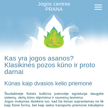
Jogos centras
PRANA
Kas yra jogos asanos?
Klasikinės pozos kūno ir proto
darnai
Kūnas kaip dvasios kelio priemonė
Šiuolaikinėje fizinės kultūros įvairovėje egzistuoja daugybė
sistemų, skirtų kūno stiprinimui ir raumenų lavinimui.
Jogos mokymas išsiskiria tuo, kad čia kūnas suprantamas ne tik
kaip fizinė forma, bet kaip sielos transporto priemonė tobulėjimo