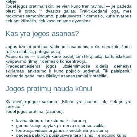
kelyje.
Todėl jogos pratimai skirti ne vien kūno treniravimui — jie padeda
plėsti ir proto, ir dvasios galias. Praktikuodami jogą, mes
mokomės sąmoningumo, pusiausvyros ir dėmesio, kurie svarbūs
tiek ant kilimėlio, tiek kasdieniame gyvenime.
Kas yra jogos asanos?
Jogos fiziniai pratimai vadinami asanomis, o šis sanskrito žodis
reiškia stabilią, patogią pozą.
Asanų esmė — išlaikyti kūno padėtį tam tikrą laiką, kartu išlaikant
kvėpavimo ritmą ir dėmesio koncentraciją.
Pradedantiesiems jogos užsiėmimuose didelis dėmesys
skiriamas lankstumo ir kūno pojūčio ugdymui. Tik palaipsniui
atsiranda gebėjimas išlaikyti asanas ramiai ir stabiliai.
Jogos pratimų nauda kūnui
Klasikinėje jogoje sakoma: „Kūnas yra jaunas tiek, kiek jis yra
lankstus.“
Todėl jogos pratimai (asanos):
lavina stuburo lankstumą ir stiprumą,
gerina kraujo apytaką ir nervų sistemos veiklą,
tonizuoja vidaus organus ir endokrininę sistemą,
padeda palaikyti pusiausvyrą tarp fizinio ir emocinio kūno.